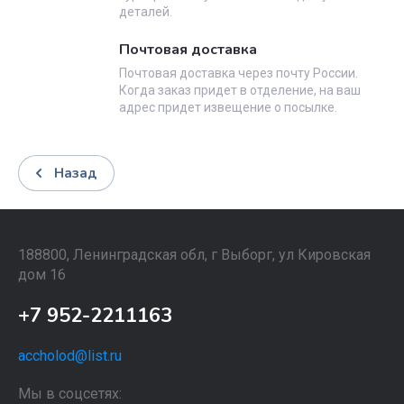
деталей.
Почтовая доставка
Почтовая доставка через почту России.
Когда заказ придет в отделение, на ваш
адрес придет извещение о посылке.
Назад
188800, Ленинградская обл, г Выборг, ул Кировская
дом 16
+7 952-2211163
accholod@list.ru
Мы в соцсетях: